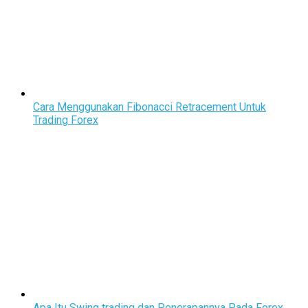
Cara Menggunakan Fibonacci Retracement Untuk
Trading Forex
Apa Itu Swing trading dan Penerapannya Pada Forex