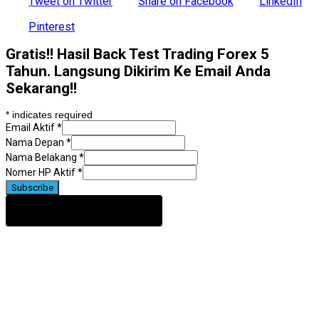
Tweet on Twitter
Share on Facebook
LinkedIn
Pinterest
Gratis!! Hasil Back Test Trading Forex 5
Tahun. Langsung Dikirim Ke Email Anda
Sekarang!!
*
indicates required
Email Aktif
*
Nama Depan
*
Nama Belakang
*
Nomer HP Aktif
*