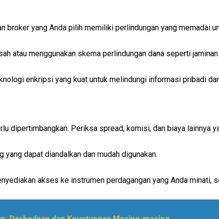
an broker yang Anda pilih memiliki perlindungan yang memadai u
isah atau menggunakan skema perlindungan dana seperti jaminan 
knologi enkripsi yang kuat untuk melindungi informasi pribadi da
lu dipertimbangkan. Periksa spread, komisi, dan biaya lainnya y
ing yang dapat diandalkan dan mudah digunakan.
yediakan akses ke instrumen perdagangan yang Anda minati, se
am: Perbedaan dan Keuntungan Masing-masing