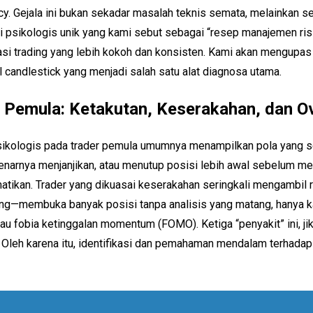
cy. Gejala ini bukan sekadar masalah teknis semata, melainkan se
usi psikologis unik yang kami sebut sebagai “resep manajemen ri
 trading yang lebih kokoh dan konsisten. Kami akan mengupas
l candlestick yang menjadi salah satu alat diagnosa utama.
 Pemula: Ketakutan, Keserakahan, dan O
 psikologis pada trader pemula umumnya menampilkan pola yang s
enarnya menjanjikan, atau menutup posisi lebih awal sebelum menc
matikan. Trader yang dikuasai keserakahan seringkali mengambil 
ing—membuka banyak posisi tanpa analisis yang matang, hanya ka
atau fobia ketinggalan momentum (FOMO). Ketiga “penyakit” ini, j
Oleh karena itu, identifikasi dan pemahaman mendalam terhadap 