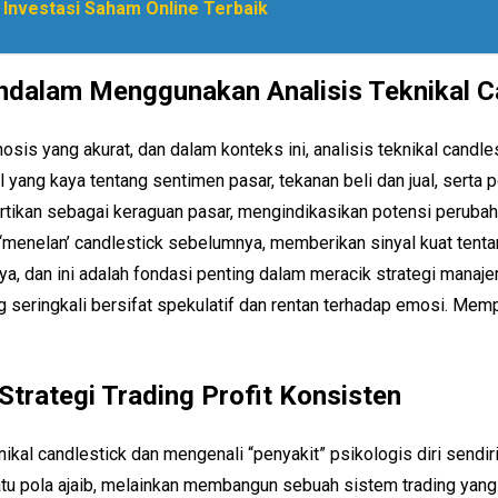
 Investasi Saham Online Terbaik
dalam Menggunakan Analisis Teknikal C
s yang akurat, dan dalam konteks ini, analisis teknikal candles
ang kaya tentang sentimen pasar, tekanan beli dan jual, serta p
rtikan sebagai keraguan pasar, mengindikasikan potensi perubahan
‘menelan’ candlestick sebelumnya, memberikan sinyal kuat tentan
nya, dan ini adalah fondasi penting dalam meracik strategi man
ng seringkali bersifat spekulatif dan rentan terhadap emosi. Memp
trategi Trading Profit Konsisten
al candlestick dan mengenali “penyakit” psikologis diri sendiri,
tu pola ajaib, melainkan membangun sebuah sistem trading yang