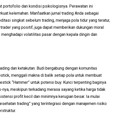
portofolio dan kondisi psikologisnya. Perawatan ini
erkuat kelemahan. Manfaatkan jurnal trading Anda sebagai
tasi singkat sebelum trading, menjaga pola tidur yang teratur,
rader yang positif, juga dapat memberikan dukungan moral.
u menghadapi volatilitas pasar dengan kepala dingin dan
rtrading dan ketakutan. Budi bergabung dengan komunitas
estick, menggali makna di balik setiap pola untuk membuat
estick “Hammer” untuk potensi buy. Kunci terpenting baginya
ss-nya, meskipun terkadang merasa sayang ketika harga tidak
stensi profit kecil dan minimnya kerugian besar. Ia mulai
kesehatan trading” yang terintegrasi dengan manajemen risiko
rstruktur.