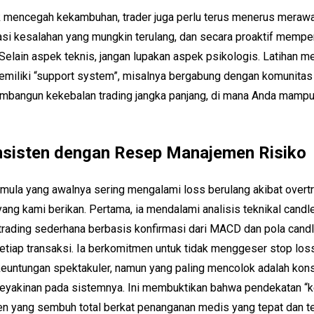
 mencegah kekambuhan, trader juga perlu terus menerus merawat 
ikasi kesalahan yang mungkin terulang, dan secara proaktif memp
lain aspek teknis, jangan lupakan aspek psikologis. Latihan medi
iliki “support system”, misalnya bergabung dengan komunitas t
pi membangun kekebalan trading jangka panjang, di mana Anda mamp
nsisten dengan Resep Manajemen Risiko
er pemula yang awalnya sering mengalami loss berulang akibat ove
ng kami berikan. Pertama, ia mendalami analisis teknikal candl
 trading sederhana berbasis konfirmasi dari MACD dan pola candl
setiap transaksi. Ia berkomitmen untuk tidak menggeser stop lo
 keuntungan spektakuler, namun yang paling mencolok adalah konsi
h keyakinan pada sistemnya. Ini membuktikan bahwa pendekatan “
sien yang sembuh total berkat penanganan medis yang tepat dan te