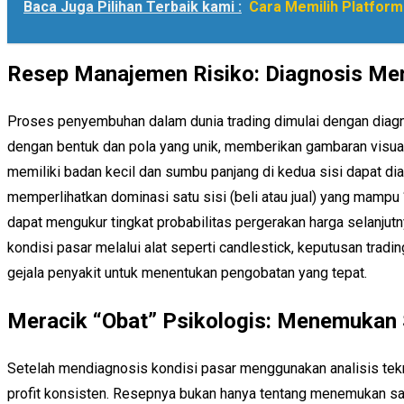
Baca Juga Pilihan Terbaik kami :
Cara Memilih Platform
Resep Manajemen Risiko: Diagnosis Men
Proses penyembuhan dalam dunia trading dimulai dengan diagnosi
dengan bentuk dan pola yang unik, memberikan gambaran visual y
memiliki badan kecil dan sumbu panjang di kedua sisi dapat dia
memperlihatkan dominasi satu sisi (beli atau jual) yang mampu 
dapat mengukur tingkat probabilitas pergerakan harga selanjut
kondisi pasar melalui alat seperti candlestick, keputusan tradi
gejala penyakit untuk menentukan pengobatan yang tepat.
Meracik “Obat” Psikologis: Menemukan S
Setelah mendiagnosis kondisi pasar menggunakan analisis teknik
profit konsisten. Resepnya bukan hanya tentang menemukan sa