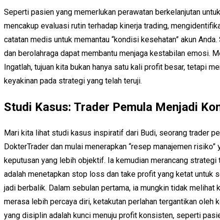
Seperti pasien yang memerlukan perawatan berkelanjutan untuk
mencakup evaluasi rutin terhadap kinerja trading, mengidentif
catatan medis untuk memantau “kondisi kesehatan” akun Anda. Se
dan berolahraga dapat membantu menjaga kestabilan emosi. Mem
Ingatlah, tujuan kita bukan hanya satu kali profit besar, teta
keyakinan pada strategi yang telah teruji.
Studi Kasus: Trader Pemula Menjadi Ko
Mari kita lihat studi kasus inspiratif dari Budi, seorang trad
DokterTrader dan mulai menerapkan “resep manajemen risiko” ya
keputusan yang lebih objektif. Ia kemudian merancang strategi
adalah menetapkan stop loss dan take profit yang ketat untuk 
jadi berbalik. Dalam sebulan pertama, ia mungkin tidak melihat
merasa lebih percaya diri, ketakutan perlahan tergantikan ole
yang disiplin adalah kunci menuju profit konsisten, seperti pa