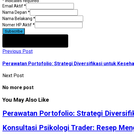
*
indicates required
Email Aktif
*
Nama Depan
*
Nama Belakang
*
Nomer HP Aktif
*
Previous Post
Perawatan Portofolio: Strategi Diversifikasi untuk Keseha
Next Post
No more post
You May Also Like
Perawatan Portofolio: Strategi Diversif
Konsultasi Psikologi Trader: Resep Meng