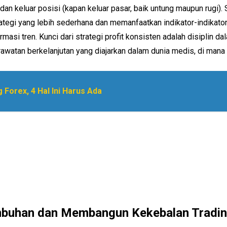
n keluar posisi (kapan keluar pasar, baik untung maupun rugi). St
rategi yang lebih sederhana dan memanfaatkan indikator-indikat
si tren. Kunci dari strategi profit konsisten adalah disiplin
awatan berkelanjutan yang diajarkan dalam dunia medis, di mana 
 Forex, 4 Hal Ini Harus Ada
mbuhan dan Membangun Kekebalan Tradi