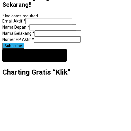
Sekarang!!
*
indicates required
Email Aktif
*
Nama Depan
*
Nama Belakang
*
Nomer HP Aktif
*
Charting Gratis “Klik”