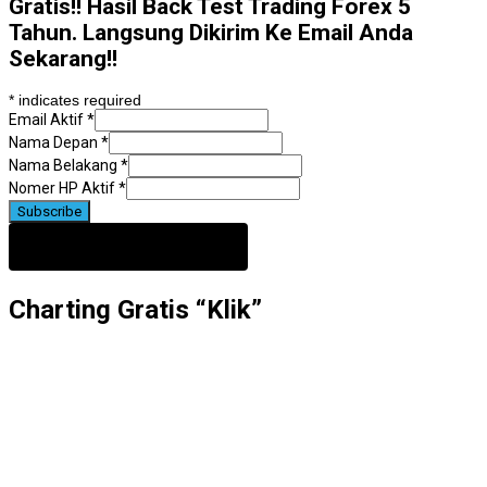
Gratis!! Hasil Back Test Trading Forex 5
Tahun. Langsung Dikirim Ke Email Anda
Sekarang!!
*
indicates required
Email Aktif
*
Nama Depan
*
Nama Belakang
*
Nomer HP Aktif
*
Charting Gratis “Klik”