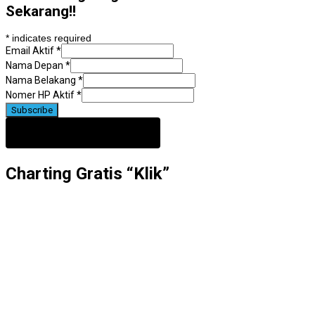
Sekarang!!
*
indicates required
Email Aktif
*
Nama Depan
*
Nama Belakang
*
Nomer HP Aktif
*
Charting Gratis “Klik”